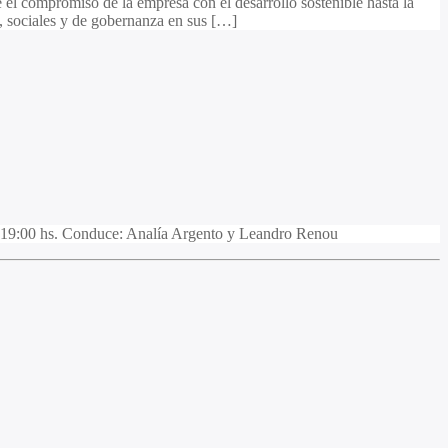
 el compromiso de la empresa con el desarrollo sostenible hasta la
s, sociales y de gobernanza en sus […]
 19:00 hs. Conduce: Analía Argento y Leandro Renou