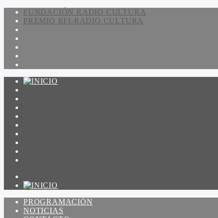
FUNDACIÓN RADIO CULTURA
PREMIO RFI-RADIO CULTURA
PROGRAMACIÓN
NOTICIAS
CONTACTO
QUIENES SOMOS
IR A AMADEUS
ON DEMAND
ESCUCHAR
VER
PROGRAMACIÓN
NOTICIAS