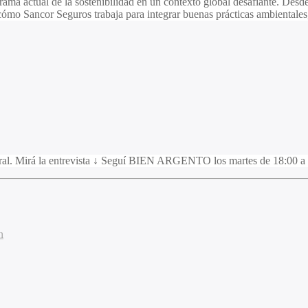
ama actual de la sostenibilidad en un contexto global desafiante. Desde
 cómo Sancor Seguros trabaja para integrar buenas prácticas ambientale
eral. Mirá la entrevista ↓ Seguí BIEN ARGENTO los martes de 18:00 a
n