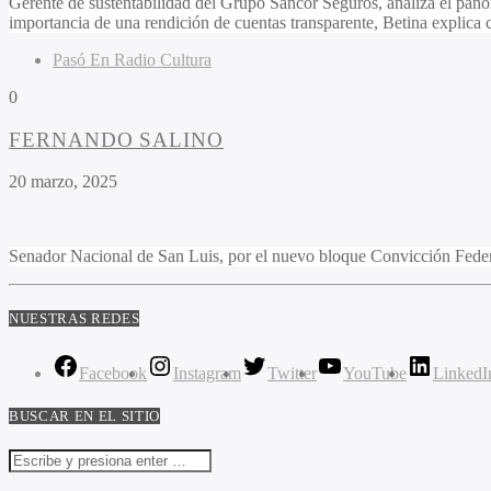
Gerente de sustentabilidad del Grupo Sancor Seguros, analiza el panor
importancia de una rendición de cuentas transparente, Betina explica
Pasó En Radio Cultura
0
FERNANDO SALINO
20 marzo, 2025
Senador Nacional de San Luis, por el nuevo bloque Convicción Fed
NUESTRAS REDES
Facebook
Instagram
Twitter
YouTube
LinkedI
BUSCAR EN EL SITIO