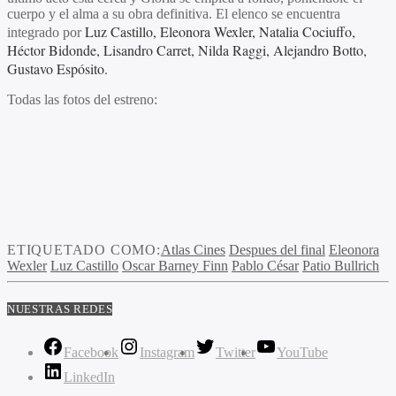
cuerpo y el alma a su obra definitiva. El elenco se encuentra
Luz Castillo, Eleonora Wexler, Natalia Cociuffo,
integrado por
Héctor Bidonde, Lisandro Carret, Nilda Raggi, Alejandro Botto,
Gustavo Espósito.
Todas las fotos del estreno:
ETIQUETADO COMO:
Atlas Cines
Despues del final
Eleonora
Wexler
Luz Castillo
Oscar Barney Finn
Pablo César
Patio Bullrich
NUESTRAS REDES
Facebook
Instagram
Twitter
YouTube
LinkedIn