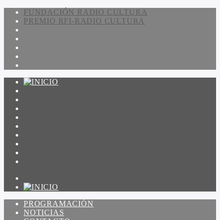
FUNDACIÓN RADIO CULTURA
PREMIO RFI-RADIO CULTURA
PROGRAMACIÓN
NOTICIAS
CONTACTO
QUIENES SOMOS
IR A AMADEUS
ON DEMAND
ESCUCHAR
VER
PROGRAMACIÓN
NOTICIAS