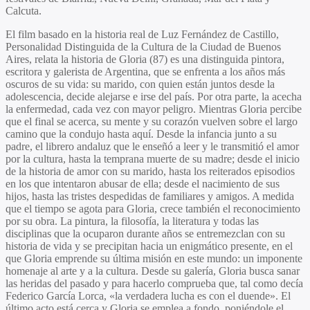
Calcuta.
El film basado en la historia real de
Luz Fernández de Castillo
,
Personalidad Distinguida de la Cultura de la Ciudad de Buenos
Aires, relata la historia de Gloria (87) es una distinguida pintora,
escritora y galerista de Argentina, que se enfrenta a los años más
oscuros de su vida: su marido, con quien están juntos desde la
adolescencia, decide alejarse e irse del país. Por otra parte, la acecha
la enfermedad, cada vez con mayor peligro. Mientras Gloria percibe
que el final se acerca, su mente y su corazón vuelven sobre el largo
camino que la condujo hasta aquí. Desde la infancia junto a su
padre, el librero andaluz que le enseñó a leer y le transmitió el amor
por la cultura, hasta la temprana muerte de su madre; desde el inicio
de la historia de amor con su marido, hasta los reiterados episodios
en los que intentaron abusar de ella; desde el nacimiento de sus
hijos, hasta las tristes despedidas de familiares y amigos. A medida
que el tiempo se agota para Gloria, crece también el reconocimiento
por su obra. La pintura, la filosofía, la literatura y todas las
disciplinas que la ocuparon durante años se entremezclan con su
historia de vida y se precipitan hacia un enigmático presente, en el
que Gloria emprende su última misión en este mundo: un imponente
homenaje al arte y a la cultura. Desde su galería, Gloria busca sanar
las heridas del pasado y para hacerlo comprueba que, tal como decía
Federico García Lorca, «la verdadera lucha es con el duende». El
último acto está cerca y Gloria se emplea a fondo, poniéndole el