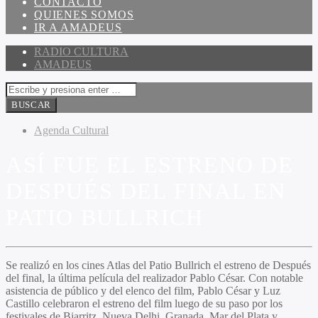
CONTACTO
QUIENES SOMOS
IR A AMADEUS
RADIO CULTURA
AMADEUS
Agenda Cultural
ASÍ FUE EL ESTRENO DE
DESPUÉS DEL FINAL EN
PATIO BULLRICH
Se realizó en los cines Atlas del Patio Bullrich el estreno de
Después
del final
, la última película del realizador
Pablo César
. Con notable
asistencia de público y del elenco del film,
Pablo César
y
Luz
Castillo
celebraron el estreno del film luego de su paso por los
festivales de Biarritz, Nueva Delhi, Granada, Mar del Plata y