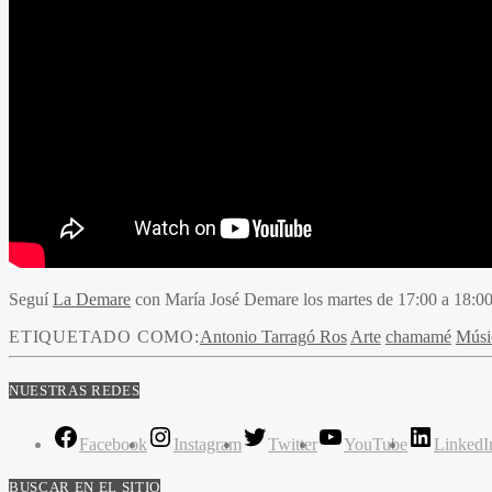
Seguí
La Demare
con
María José Demare
los martes de 17:00 a 18:00
ETIQUETADO COMO:
Antonio Tarragó Ros
Arte
chamamé
Músi
NUESTRAS REDES
Facebook
Instagram
Twitter
YouTube
LinkedI
BUSCAR EN EL SITIO