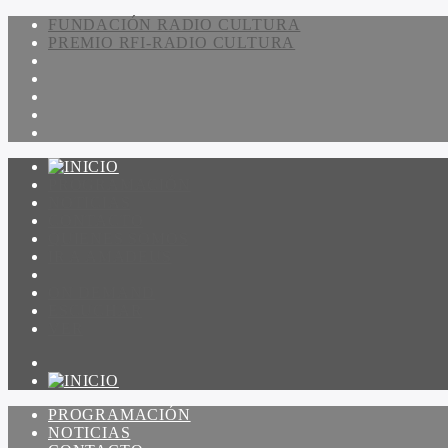
FUNDACIÓN RADIO CULTURA
PREMIO RFI-RADIO CULTURA
PROGRAMACIÓN
NOTICIAS
CONTACTO
QUIENES SOMOS
IR A AMADEUS
ON DEMAND
ESCUCHAR
VER
PROGRAMACIÓN
NOTICIAS