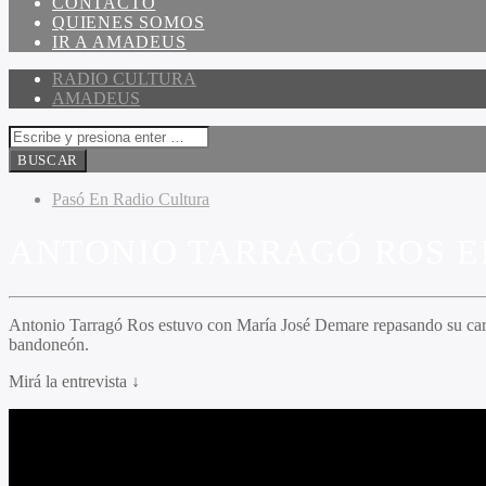
CONTACTO
QUIENES SOMOS
IR A AMADEUS
RADIO CULTURA
AMADEUS
Pasó En Radio Cultura
ANTONIO TARRAGÓ ROS E
Antonio Tarragó Ros
estuvo con María José Demare repasando su carre
bandoneón.
Mirá la entrevista ↓