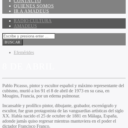
CONTACTO
QUIENES SOMOS
IR A AMADEUS
RADIO CULTURA
AMADEUS
Efemérides
8 DE ABRIL
Pablo Picasso, pintor y escultor español y máximo representante del
cubismo, murió a los 91 el 8 de abril de 1973 en su casa, en
Mougins, Francia, por un edema pulmonar.
Incansable y prolífico pintor, dibujante, grabador, escenógrafo y
escultor, fue gran protagonista de las vanguardias artísticas del siglo
XX. Había nacido el 25 de octubre de 1881 en Málaga, España,
adonde jamás quiso regresar mientras mantuviera en el poder el
dictador Francisco Franco.