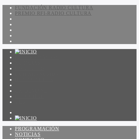
FUNDACIÓN RADIO CULTURA
PREMIO RFI-RADIO CULTURA
PROGRAMACIÓN
NOTICIAS
CONTACTO
QUIENES SOMOS
IR A AMADEUS
ON DEMAND
ESCUCHAR
VER
PROGRAMACIÓN
NOTICIAS