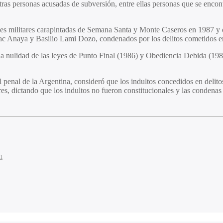
otras personas acusadas de subversión, entre ellas personas que se enco
ones militares carapintadas de Semana Santa y Monte Caseros en 1987 y d
c Anaya y Basilio Lami Dozo, condenados por los delitos cometidos en
a nulidad de las leyes de Punto Final (1986) y Obediencia Debida (1987
penal de la Argentina, consideró que los indultos concedidos en delito
res, dictando que los indultos no fueron constitucionales y las condena
n