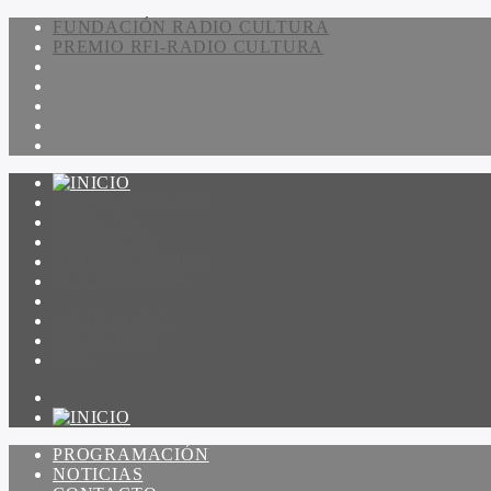
FUNDACIÓN RADIO CULTURA
PREMIO RFI-RADIO CULTURA
PROGRAMACIÓN
NOTICIAS
CONTACTO
QUIENES SOMOS
IR A AMADEUS
ON DEMAND
ESCUCHAR
VER
PROGRAMACIÓN
NOTICIAS