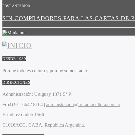
POST ANTERIOR
SIN COMPRADORES PARA LAS CARTAS DE 
DESDE 1989
Porque todo es cultura y porque somos radio.
DIRECCIONES
Administración:
Uruguay 1371 5° P.
+(54) 911 6642 8164 |
administracion@fmradiocultura.com.ar
Estudios:
Guido 1566.
C1016ACG
. CABA.
República Argentina.