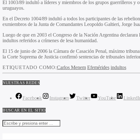
El 1003/89 indultó a líderes y miembros de los grupos guerrilleros y 
uruguayos.
En el Decreto 1004/89 indultó a todos los participantes de las rebeli
exmiembros de la Junta de Comandantes Leopoldo Galtieri, Jorge Isaa
Luego de que en 2003 el Congreso de la Nación Argentina declarara l
indultos referidos a crímenes de lesa humanidad.
El 15 de junio de 2006 la Cámara de Casación Penal, máximo tribunal 
la Corte Suprema de Justicia confirmó sentencias de tribunales inferio
ETIQUETADO COMO:
Carlos Menem
Efemérides
indultos
NUESTRAS REDES
Facebook
Instagram
Twitter
YouTube
LinkedI
BUSCAR EN EL SITIO