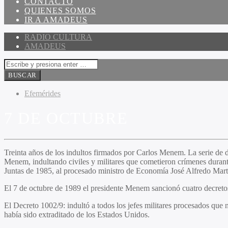
CONTACTO
QUIENES SOMOS
IR A AMADEUS
RADIO CULTURA
AMADEUS
Efemérides
7 DE OCTUBRE
Treinta años de los indultos firmados por Carlos Menem. La serie de d
Menem, indultando civiles y militares que cometieron crímenes duran
Juntas de 1985, al procesado ministro de Economía José Alfredo Martín
El 7 de octubre de 1989 el presidente Menem sancionó cuatro decretos i
El Decreto 1002/9: indultó a todos los jefes militares procesados qu
había sido extraditado de los Estados Unidos.