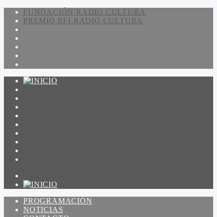
FUNDACIÓN RADIO CULTURA
PREMIO RFI-RADIO CULTURA
PROGRAMACIÓN
NOTICIAS
CONTACTO
QUIENES SOMOS
IR A AMADEUS
ON DEMAND
ESCUCHAR
VER
PROGRAMACIÓN
NOTICIAS