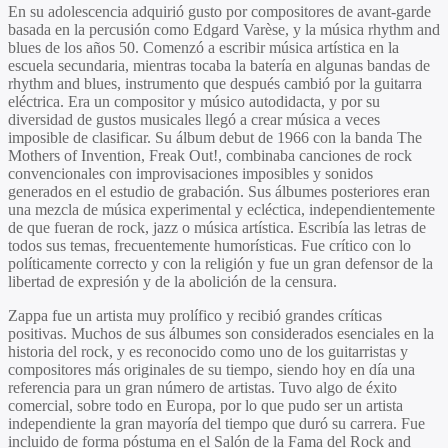
En su adolescencia adquirió gusto por compositores de avant-garde
basada en la percusión como Edgard Varèse, y la música rhythm and
blues de los años 50. Comenzó a escribir música artística en la
escuela secundaria, mientras tocaba la batería en algunas bandas de
rhythm and blues, instrumento que después cambió por la guitarra
eléctrica. Era un compositor y músico autodidacta, y por su
diversidad de gustos musicales llegó a crear música a veces
imposible de clasificar. Su álbum debut de 1966 con la banda The
Mothers of Invention, Freak Out!, combinaba canciones de rock
convencionales con improvisaciones imposibles y sonidos
generados en el estudio de grabación. Sus álbumes posteriores eran
una mezcla de música experimental y ecléctica, independientemente
de que fueran de rock, jazz o música artística. Escribía las letras de
todos sus temas, frecuentemente humorísticas. Fue crítico con lo
políticamente correcto y con la religión y fue un gran defensor de la
libertad de expresión y de la abolición de la censura.
Zappa fue un artista muy prolífico y recibió grandes críticas
positivas. Muchos de sus álbumes son considerados esenciales en la
historia del rock, y es reconocido como uno de los guitarristas y
compositores más originales de su tiempo, siendo hoy en día una
referencia para un gran número de artistas. Tuvo algo de éxito
comercial, sobre todo en Europa, por lo que pudo ser un artista
independiente la gran mayoría del tiempo que duró su carrera. Fue
incluido de forma póstuma en el Salón de la Fama del Rock and