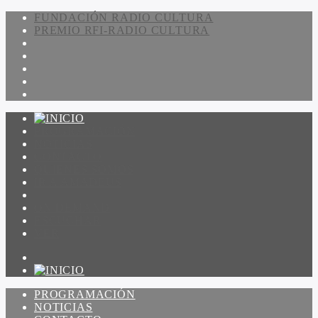
FUNDACIÓN RADIO CULTURA
PREMIO RFI-RADIO CULTURA
PROGRAMACIÓN
NOTICIAS
CONTACTO
QUIENES SOMOS
IR A AMADEUS
ON DEMAND
ESCUCHAR
VER
PROGRAMACIÓN
NOTICIAS