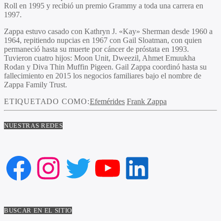
Roll en 1995 y recibió un premio Grammy a toda una carrera en
1997.
Zappa estuvo casado con Kathryn J. «Kay» Sherman desde 1960 a
1964, repitiendo nupcias en 1967 con Gail Sloatman, con quien
permaneció hasta su muerte por cáncer de próstata en 1993.
Tuvieron cuatro hijos: Moon Unit, Dweezil, Ahmet Emuukha
Rodan y Diva Thin Muffin Pigeen. Gail Zappa coordinó hasta su
fallecimiento en 2015 los negocios familiares bajo el nombre de
Zappa Family Trust.
ETIQUETADO COMO:
Efemérides
Frank Zappa
NUESTRAS REDES
Facebook
Instagram
Twitter
YouTube
LinkedIn
BUSCAR EN EL SITIO