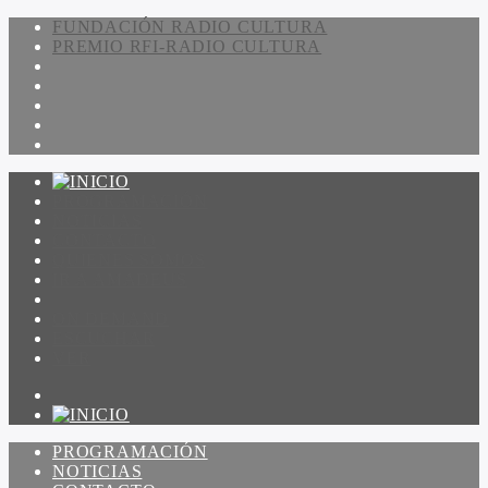
FUNDACIÓN RADIO CULTURA
PREMIO RFI-RADIO CULTURA
PROGRAMACIÓN
NOTICIAS
CONTACTO
QUIENES SOMOS
IR A AMADEUS
ON DEMAND
ESCUCHAR
VER
PROGRAMACIÓN
NOTICIAS