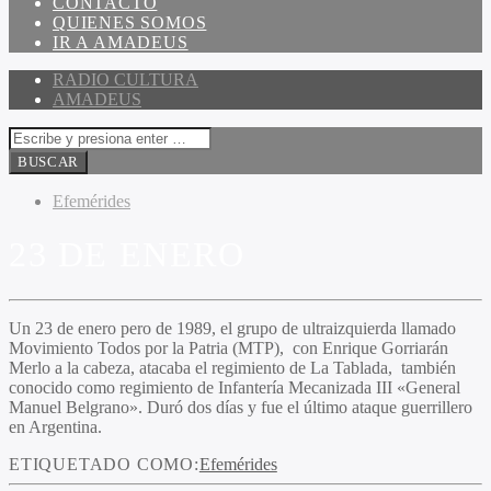
CONTACTO
QUIENES SOMOS
IR A AMADEUS
RADIO CULTURA
AMADEUS
Efemérides
23 DE ENERO
Un 23 de enero pero de 1989, el grupo de ultraizquierda llamado
Movimiento Todos por la Patria (MTP), con Enrique Gorriarán
Merlo a la cabeza, atacaba el regimiento de La Tablada, también
conocido como regimiento de Infantería Mecanizada III «General
Manuel Belgrano». Duró dos días y fue el último ataque guerrillero
en Argentina.
ETIQUETADO COMO:
Efemérides