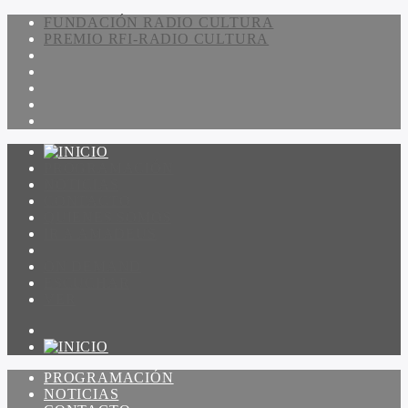
FUNDACIÓN RADIO CULTURA
PREMIO RFI-RADIO CULTURA
PROGRAMACIÓN
NOTICIAS
CONTACTO
QUIENES SOMOS
IR A AMADEUS
ON DEMAND
ESCUCHAR
VER
PROGRAMACIÓN
NOTICIAS