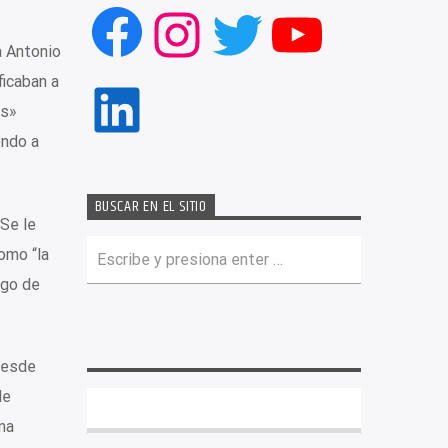
Facebook
Instagram
Twitter
YouTub
a Antonio
ficaban a
LinkedIn
os»
endo a
BUSCAR EN EL SITIO
 Se le
omo “la
ago de
desde
de
na