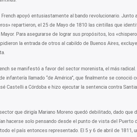
French apoyó entusiastamente al bando revolucionario. Junto 
os» repartieron, el 25 de Mayo de 1810 las cintillas que identi
a Mayor. Para asegurarse de lograr sus propósitos, los «chisper
mpidieron la entrada de otros al cabildo de Buenos Aires, excluy
ta.
ench se manifestó a favor del sector morenista, el más radical.
e infantería llamado “de América”, que finalmente se conoció c
sé Castelli a Córdoba e hizo ejecutar la sentencia contra Santi
 sector que dirigía Mariano Moreno quedó debilitado, dado que 
an hacerse solo pensando desde el punto de vista del Puerto 
odo el país entonces representado. El 5 y 6 de abril de 1811, u