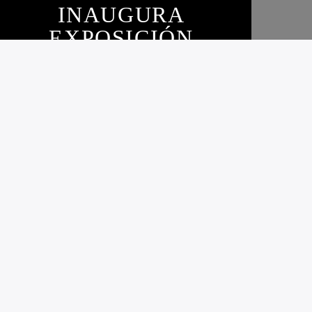
INAUGURA
EXPOSICIÓN
SOBRE FAMILIA
DE EMIGRANTES
POLACOS EN
ARGENTINA
6 SEPTIEMBRE, 2024