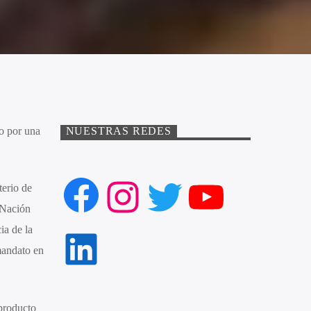
po por una
NUESTRAS REDES
Facebook
Instagram
Twitter
YouTube
terio de
 Nación
ia de la
LinkedIn
mandato en
producto