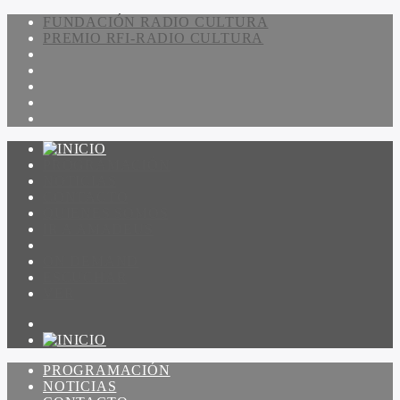
FUNDACIÓN RADIO CULTURA
PREMIO RFI-RADIO CULTURA
PROGRAMACIÓN
NOTICIAS
CONTACTO
QUIENES SOMOS
IR A AMADEUS
ON DEMAND
ESCUCHAR
VER
PROGRAMACIÓN
NOTICIAS