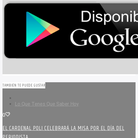
TAMBIÉN TE PUEDE GUSTAR
Lo Que Tenes Que Saber Hoy
0
EL CARDENAL POLI CELEBRARÁ LA MISA POR EL DÍA DEL
PERIODISTA