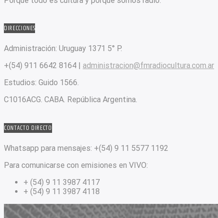
Porque todo es cultura y porque somos radio.
DIRECCIONES
Administración:
Uruguay 1371 5° P.
+(54) 911 6642 8164 |
administracion@fmradiocultura.com.ar
Estudios:
Guido 1566.
C1016ACG
. CABA.
República Argentina.
CONTACTO DIRECTO
Whatsapp para mensajes:
+(54) 9 11 5577 1192
Para comunicarse con emisiones en VIVO:
+ (54) 9 11 3987 4117
+ (54) 9 11 3987 4118