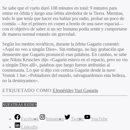
Se sabe que el vuelo duró 108 minutos en total: 9 minutos para
entrar en órbita y luego una órbita alrededor de la Tierra. Mientras,
todo lo que tenía que hacer era hablar por radio, probar un poco de
comida —fue el primero en comer a bordo de una nave espacial—
con el objetivo de saber si un ser humano podía sentir y comportarse
de manera normal estando sin gravedad.
Según los medios soviéticos, durante la órbita Gagarin comentó:
«Aquí no veo a ningún Dios». Sin embargo, no hay grabación que
demuestre que Gagarin pronunció esas palabras. En cambio, se sabe
que Nikita Kruschev dijo «Gagarin estuvo en el espacio, pero no vio
a ningún Dios allí», palabras que luego fueron atribuidas al
cosmonauta. Lo que sí dijo con certeza Gagarin desde la nave
Vostok 1 fue: «Pobladores del mundo, salvaguardemos esta belleza,
no la destruyamos».
ETIQUETADO COMO:
Efemérides
Yuri Gagarin
NUESTRAS REDES
Facebook
Instagram
Twitter
YouTube
LinkedIn