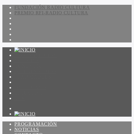
FUNDACIÓN RADIO CULTURA
PREMIO RFI-RADIO CULTURA
PROGRAMACIÓN
NOTICIAS
CONTACTO
QUIENES SOMOS
IR A AMADEUS
ON DEMAND
ESCUCHAR
VER
PROGRAMACIÓN
NOTICIAS