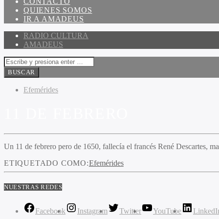
CONTACTO
QUIENES SOMOS
IR A AMADEUS
RADIO CULTURA
AMADEUS
Efemérides
11 DE FEBRERO
Un 11 de febrero pero de 1650, fallecía el francés René Descartes, ma
ETIQUETADO COMO:
Efemérides
NUESTRAS REDES
Facebook
Instagram
Twitter
YouTube
LinkedI