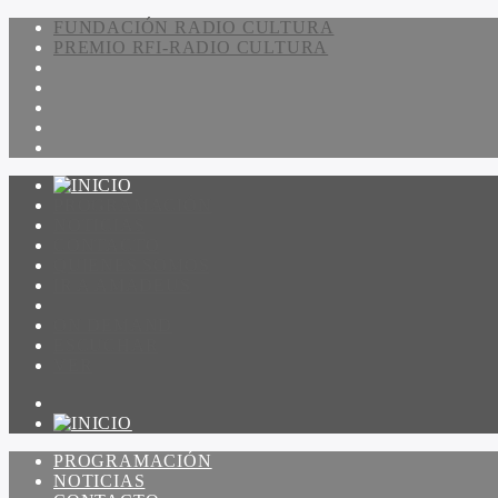
FUNDACIÓN RADIO CULTURA
PREMIO RFI-RADIO CULTURA
PROGRAMACIÓN
NOTICIAS
CONTACTO
QUIENES SOMOS
IR A AMADEUS
ON DEMAND
ESCUCHAR
VER
PROGRAMACIÓN
NOTICIAS