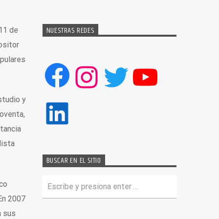
NUESTRAS REDES
 11 de
ositor
opulares
Facebook
Instagram
Twitter
YouTub
studio y
LinkedIn
noventa,
stancia
lista
BUSCAR EN EL SITIO
sco
 En 2007
n sus