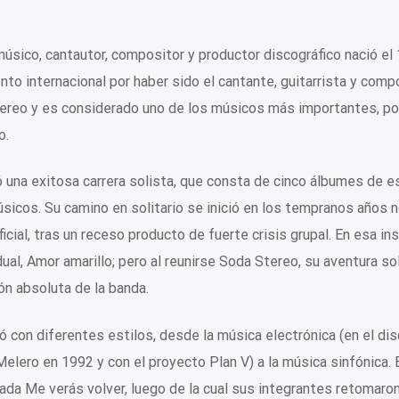
úsico, cantautor, compositor y productor discográfico nació el
o internacional por haber sido el cantante, guitarrista y comp
Stereo y es considerado uno de los músicos más importantes, p
o.
ó una exitosa carrera solista, que consta de cinco álbumes de e
úsicos. Su camino en solitario se inició en los tempranos años 
cial, tras un receso producto de fuerte crisis grupal. En esa in
dual, Amor amarillo; pero al reunirse Soda Stereo, su aventura so
n absoluta de la banda.
ó con diferentes estilos, desde la música electrónica (en el di
elero en 1992 y con el proyecto Plan V) a la música sinfónica.
ada Me verás volver, luego de la cual sus integrantes retomaro