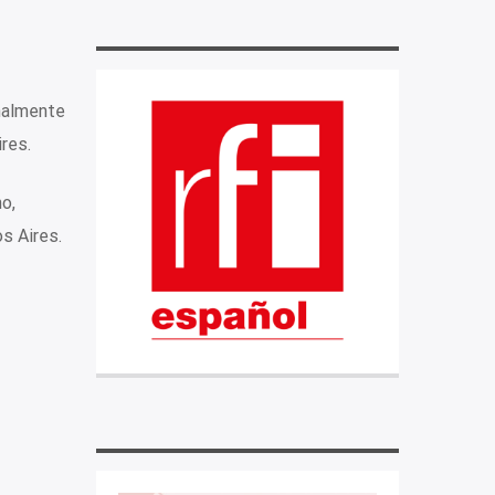
nalmente
res.
o,
s Aires.